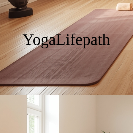
Online Raunächte 2026
Kundalini Yoga mit Rama
YogaLifepath
Yoga Spotify Playlist
Kontakt
AGB/Datenschutzerklärung/Widerrufsbelerhung
Blog - Erkenntnisse, Heilung, Prozesse