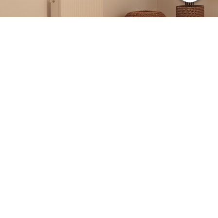
Cookie-Einstellungen
Diese Webseite verwendet Cookies, um Besuchern ein optimales
Nutzererlebnis zu bieten. Bestimmte Inhalte von Drittanbietern werden
nur angezeigt, wenn die entsprechende Option aktiviert ist. Die
Datenverarbeitung kann dann auch in einem Drittland erfolgen.
Weitere Informationen hierzu in der Datenschutzerklärung.
Technisch notwendige
Diese Cookies sind zum Betrieb der Webseite notwendig, z.B. zum
Schutz vor Hackerangriffen und zur Gewährleistung eines
konsistenten und der Nachfrage angepassten Erscheinungsbilds der
Seite.
Analytische
Diese Cookies werden verwendet, um das Nutzererlebnis weiter zu
optimieren. Hierunter fallen auch Statistiken, die dem
Webseitenbetreiber von Drittanbietern zur Verfügung gestellt werden,
sowie die Ausspielung von personalisierter Werbung durch die
Nachverfolgung der Nutzeraktivität über verschiedene Webseiten.
Drittanbieter-Inhalte
Diese Webseite bietet möglicherweise Inhalte oder Funktionalitäten an,
die von Drittanbietern eigenverantwortlich zur Verfügung gestellt