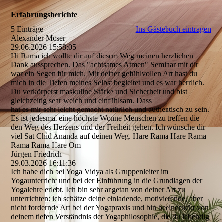
Erfahrungsberichte
5 Einträge
Ins Gästebuch eintragen
Alexander Moser
29.06.2026
15:58:05
Hi Rama ich wollte dir auf diesem Weg meinen herzlichen
Dank aussprechen. Das "achtsames Atmen" Seminar mit dir
war ein Segen für mich. Mit deiner gefühlvollen Art hast du
mich in die Tiefen meines Selbst begleitet und es war herrlich.
Du verkörperst maskuline Stärke und Sicherheit und bist
gleichzeitig sehr weich und einfühlsam. Dass
hat es mir sehr leicht gemacht natürlich und authentisch zu sein.
Es ist jedesmal eine höchste Wonne Menschen zu treffen die
den Weg des Herzens und der Freiheit gehen. Ich wünsche dir
viel Sat Chid Ananda auf deinen Weg. Hare Rama Hare Rama
Rama Rama Hare Om
Jürgen Friedrich
29.03.2026
16:11:36
Ich habe dich bei Yoga Vidya als Gruppenleiter im
Yogaunterricht und bei der Einführung in die Grundlagen der
Yogalehre erlebt. Ich bin sehr angetan von deiner Art zu
unterrichten: ich schätze deine einladende, motivierende, aber
nicht fordernde Art bei der Yogapraxis und bin beeindruckt von
deinem tiefen Verständnis der Yogaphilosophie, die du lebendig