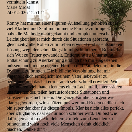
vermitteln kannst.
Marie Mross
24.01.2026
15:51:11
Ronny hat mir mit einer Figuren-Aufstellung geholfen super
viel Klarheit und Sanftmut in meine Familie zu bringen. Ich
habe die Methode nicht gekannt und komplett unterschätzt. Mit
Leichtigkeit hat er mich durch die Situationen gebracht,
gleichzeitig alle Rollen zum Leben erweckt und es entstand ein
Lösungsweg, der schon längst in mir schlummerte. Bei mir hat
sich Wut zu Trauer gewandelt, Entfernung zu Umarmung,
Enttäuschung zu Anerkennung und ich hab mir eingestehen
müssen, auch meine eigenen Hürden und Parallelen mit in die
Dynamik zu bringen. Die bildliche Versöhnung, hat mir
augenblicklich ermöglicht meinem Vater liebevoller zu
begegnen und das hat er mir auch sehr schnell erwidert. Wir
telefonieren viel, hatten letztens einen Lachanfall, interessieren
uns füreinander, teilen herausfordernde Situationen und
kritisieren uns nicht mehr. Die ganze Familie ist irgendwie
klarer geworden, wir schätzen uns wert und Reden endlich. Ich
bin super dankbar für diesen Impuls. Klar ist nicht alles perfekt,
aber ich glaube, dass es nur noch schöner wird. Du bist wie
dafür gemacht Leute in deinem Umfeld zum Leuchten zu
bringen und wirst noch viele Menschen damit glücklich
machen. Danke dir ✨