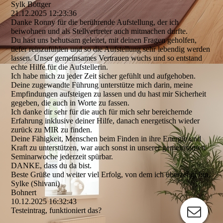
Sylk Böttger
21.12.2025
12:23:36
Danke Ronny für die berührende Aufstellung, der ich
beiwohnen und als Stellvertreter auch mitmachen durfte.
Du hast uns behutsam geleitet, mit deinen Fragen geholfen,
tiefer reinzufühlen und so die Aufstellung sehr lebendig werden
lassen. Unser gemeinsames Vertrauen wuchs und so entstand
echte Hilfe für die Aufstellerin.
Ich habe mich zu jeder Zeit sicher gefühlt und aufgehoben.
Deine zugewandte Führung unterstütze mich darin, meine
Empfindungen aufsteigen zu lassen und du hast mir Sicherheit
gegeben, die auch in Worte zu fassen.
Ich danke dir sehr für die auch für mich sehr bereichernde
Erfahrung inklusive deiner Hilfe, danach energetisch wieder
zurück zu MIR zu finden.
Deine Fähigkeit, Menschen beim Finden in ihre Energie und
Kraft zu unterstützen, war auch sonst in unserer gemeinsamen
Seminarwoche jederzeit spürbar.
DANKE, dass du da bist.
Beste Grüße und weiter viel Erfolg, von dem ich überzeugt bin.
Sylke (Shivani)
Bohnert
10.12.2025
16:32:43
Testeintrag, funktioniert das?