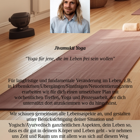
Jivamukti Yoga
"Yoga für jene, die im Leben frei sein wollen"
Für langfristige und fundamentale Veränderung im Leben, z.B,
in Lebenskrisen/Übergängen/Sinnfragen/Neuorientierungzeiten
erarbeiten wir für dich einen umsetzbare Plan mit
wöchentlichen Treffen, Yoga und Prozessarbeit, der dich
unterstützt dort anzukommen wo du hingehörst.
Wir schauen gemeinsam alle Lebensaspekte an, und gestalten
unter Berücksichtigung deiner Situation und
Yogisch/Ayurvedisch ganzheitlichen Aspekten, dein Leben so,
dass es dir gut in deinem Körper und Leben geht - wir nehmen
uns Zeit und Raum uns mit allem was sich auf diesem Weg