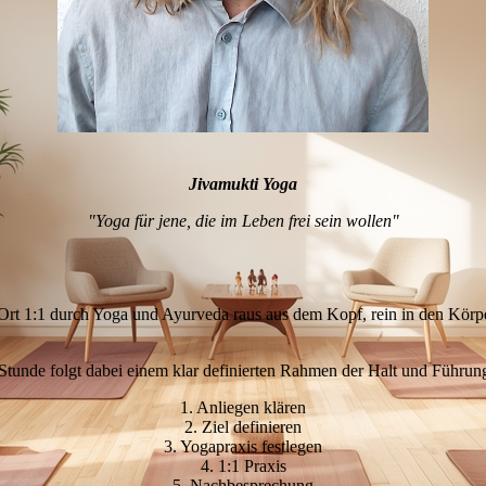
Jivamukti Yoga
"Yoga für jene, die im Leben frei sein wollen"
rt 1:1 durch Yoga und Ayurveda raus aus dem Kopf, rein in den Körper
Stunde folgt dabei einem klar definierten Rahmen der Halt und Führung
1. Anliegen klären
2. Ziel definieren
3. Yogapraxis festlegen
4. 1:1 Praxis
5. Nachbesprechung